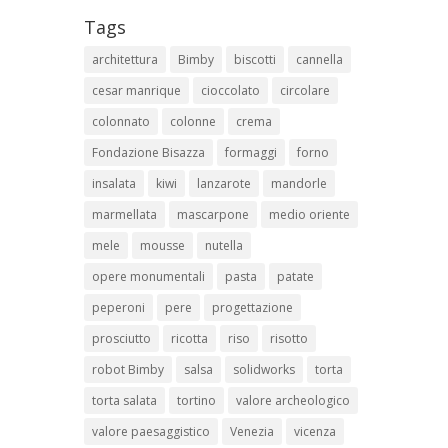
Tags
architettura
Bimby
biscotti
cannella
cesar manrique
cioccolato
circolare
colonnato
colonne
crema
Fondazione Bisazza
formaggi
forno
insalata
kiwi
lanzarote
mandorle
marmellata
mascarpone
medio oriente
mele
mousse
nutella
opere monumentali
pasta
patate
peperoni
pere
progettazione
prosciutto
ricotta
riso
risotto
robot Bimby
salsa
solidworks
torta
torta salata
tortino
valore archeologico
valore paesaggistico
Venezia
vicenza