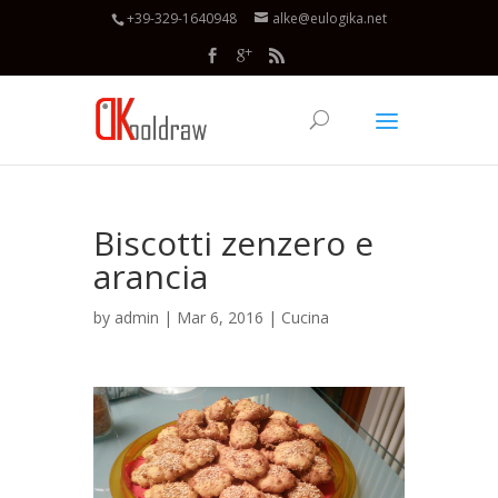
+39-329-1640948
alke@eulogika.net
Biscotti zenzero e
arancia
by
admin
| Mar 6, 2016 |
Cucina